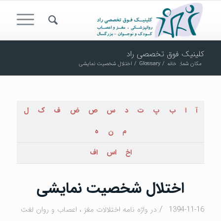
کلینیک فوق تخصصی راد
مکان شما:
خانه
/
Glossary
/
اختلال شخصیت نمایشی
آ
ا
ب
پ
ت
د
س
ص
ض
ف
ک
ل
م
ن
ه
اخ
اس
اف
اختلال شخصیت نمایشی
/
1394-11-16
در
واژه نامه اختلالات مغز ، اعصاب و روان
لغت