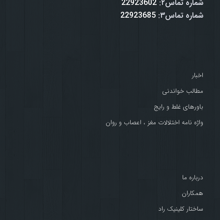
شماره تماس۲:
22923602
شماره تماس۳:
22923685
اخبار
مطالب خواندنی
باورهای غلط و رایج
واژه نامه اختلالات مغز ، اعصاب و روان
درباره ما
همکاران
ساختار کلینیک راد