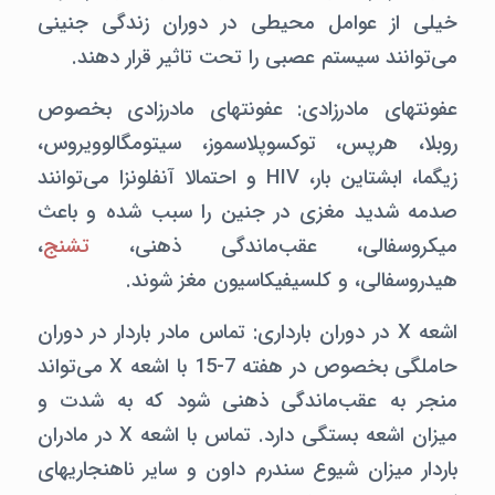
خیلی از عوامل محیطی در دوران زندگی جنینی
می‌توانند سیستم عصبی را تحت تاثیر قرار دهند.
عفونتهای مادرزادی: عفونتهای مادرزادی بخصوص
روبلا، هرپس، توکسوپلاسموز، سیتومگالوویروس،
زیگما، ابشتاین بار، HIV و احتمالا آنفلونزا می‌توانند
صدمه شدید مغزی در جنین را سبب شده و باعث
میکروسفالی،‌ عقب‌ماندگی ذهنی،
تشنج
،
هیدروسفالی،‌ و کلسیفیکاسیون مغز شوند.
اشعه X در دوران بارداری:‌ تماس مادر باردار در دوران
حاملگی بخصوص در هفته 7-15 با اشعه X می‌تواند
منجر به عقب‌ماندگی ذهنی شود که به شدت و
میزان اشعه بستگی دارد. تماس با اشعه X در مادران
باردار میزان شیوع سندرم داون و سایر ناهنجاریهای