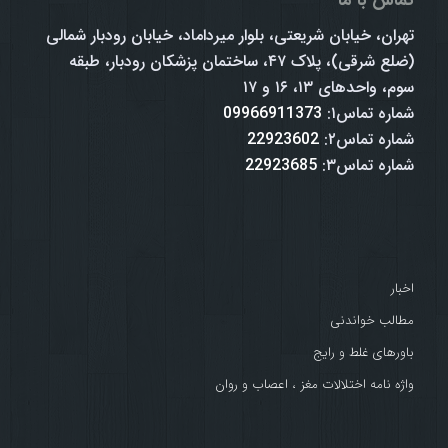
تماس با ما
تهران، خیابان شریعتی، بلوار میرداماد، خیابان رودبار شمالی
(ضلع شرقی)، پلاک ۴۷، ساختمان پزشکان رودبار، طبقه
سوم، واحدهای ۱۳، ۱۶ و ۱۷
شماره تماس۱:
09966911373
شماره تماس۲:
22923602
شماره تماس۳:
22923685
اخبار
مطالب خواندنی
باورهای غلط و رایج
واژه نامه اختلالات مغز ، اعصاب و روان