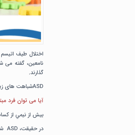
نامعین، گفته می شد
گذارند.
ASDشباهت های زیادی با ADHD دارد.، اما همچنین تفاوتهایی نیز بین این دو وجود دارد.
آیا می توان فرد مبتلا به ADHD و ASDرا 
بيش از نيمي از كساني كه بهASD مبتلا شده اند. علائ
در حقیقت، ASD شایعترین همبودی باADHD است.