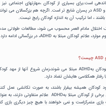
دهی است.برای بسیاری از کودکان ،مهارتهای اجتماعی نیز 
گیرند. هر دوADHD و ASD در پسران شایع تر است. اگرچه هم بزرگسالان م
الی کهASD یک اختلال مادام العمر محسوب می شود، مطالعات طولانی م
م كودكان مبتلا به ADHD، در بزرگسالی ادامه دارد.
چیست؟
در ابتدا بسیاری از کودکان بهADHD مبتلا می شوند،زمان شروع آنها 
 با رفتار همکلاسی هایشان تضاد دارد.
شود کودکان همیشه بیقرار باشند، به صورت تکانشی عمل کنن
مشکل داشته باشند. برخی از کودکان مبتلا بهADHD علائم متفا
بازی متمرکزاست و نمی خواهند با هیچ چیز دیگری بازی کنن