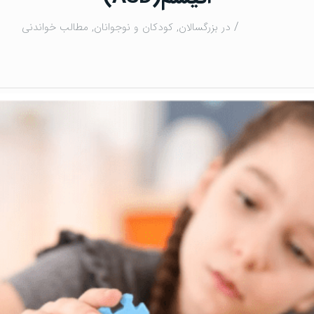
/
در
بزرگسالان
,
كودكان و نوجوانان
,
مطالب خواندنی