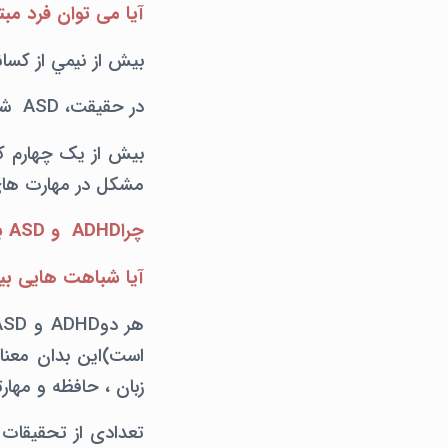
آیا می توان فرد مبتلا به ADHD و ASDرا 
بيش از نيمي از كساني كه بهASD مبتلا شده اند. علائ
در حقیقت، ASD شایعترین همبودی باADHD است.
مشکل در مهارت های 
چراADHD و ASD به دفعات با هم به صورت همزمان وجود دارند؟
آیا شباهت هایی بین
است)این بدان معنا
زبان ، حافظه و مهارت
تعدادی از تحقیقات 