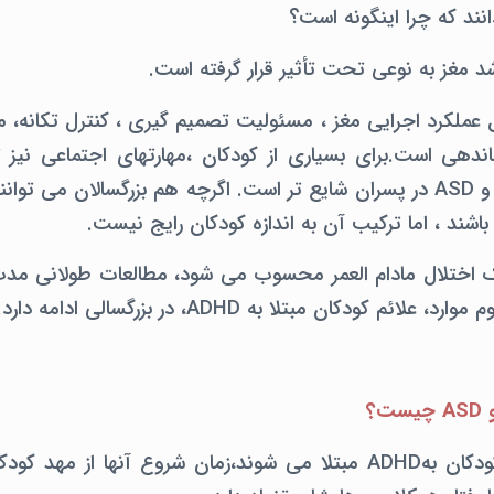
نند که چرا اینگونه است؟
 عملکرد اجرایی مغز ، مسئولیت تصمیم گیری ، کنترل تکانه، م
دهی است.برای بسیاری از کودکان ،مهارتهای اجتماعی نیز 
گیرند. هر دوADHD و ASD در پسران شایع تر است. اگرچه هم بزرگسالان م
الی کهASD یک اختلال مادام العمر محسوب می شود، مطالعات طولانی م
م كودكان مبتلا به ADHD، در بزرگسالی ادامه دارد.
چیست؟
در ابتدا بسیاری از کودکان بهADHD مبتلا می شوند،زمان شروع آنها 