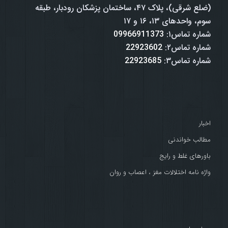
(ضلع شرقی)، پلاک ۴۷، ساختمان پزشکان رودبار، طبقه
سوم، واحدهای ۱۳، ۱۶ و ۱۷
شماره تماس۱:
09966911373
شماره تماس۲:
22923602
شماره تماس۳:
22923685
اخبار
مطالب خواندنی
باورهای غلط و رایج
واژه نامه اختلالات مغز ، اعصاب و روان