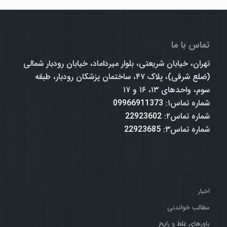
تماس با ما
تهران، خیابان شریعتی، بلوار میرداماد، خیابان رودبار شمالی
(ضلع شرقی)، پلاک ۴۷، ساختمان پزشکان رودبار، طبقه
سوم، واحدهای ۱۳، ۱۶ و ۱۷
شماره تماس۱:
09966911373
شماره تماس۲:
22923602
شماره تماس۳:
22923685
اخبار
مطالب خواندنی
باورهای غلط و رایج