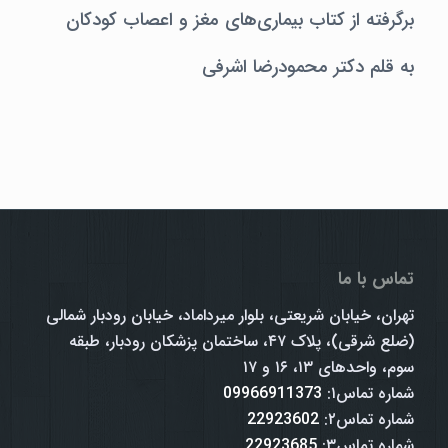
برگرفته از کتاب بیماری‌های مغز و اعصاب کودکان
به قلم دکتر محمودرضا اشرفی
تماس با ما
تهران، خیابان شریعتی، بلوار میرداماد، خیابان رودبار شمالی
(ضلع شرقی)، پلاک ۴۷، ساختمان پزشکان رودبار، طبقه
سوم، واحدهای ۱۳، ۱۶ و ۱۷
شماره تماس۱:
09966911373
شماره تماس۲:
22923602
شماره تماس۳:
22923685