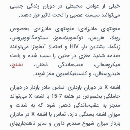
خیلی از عوامل محیطی در دوران زندگی جنینی
می‌توانند سیستم عصبی را تحت تاثیر قرار دهند.
عفونتهای مادرزادی: عفونتهای مادرزادی بخصوص
روبلا، هرپس، توکسوپلاسموز، سیتومگالوویروس،
زیگما، ابشتاین بار، HIV و احتمالا آنفلونزا می‌توانند
صدمه شدید مغزی در جنین را سبب شده و باعث
میکروسفالی،‌ عقب‌ماندگی ذهنی،
تشنج
،
هیدروسفالی،‌ و کلسیفیکاسیون مغز شوند.
اشعه X در دوران بارداری:‌ تماس مادر باردار در دوران
حاملگی بخصوص در هفته 7-15 با اشعه X می‌تواند
منجر به عقب‌ماندگی ذهنی شود که به شدت و
میزان اشعه بستگی دارد. تماس با اشعه X در مادران
باردار میزان شیوع سندرم داون و سایر ناهنجاریهای