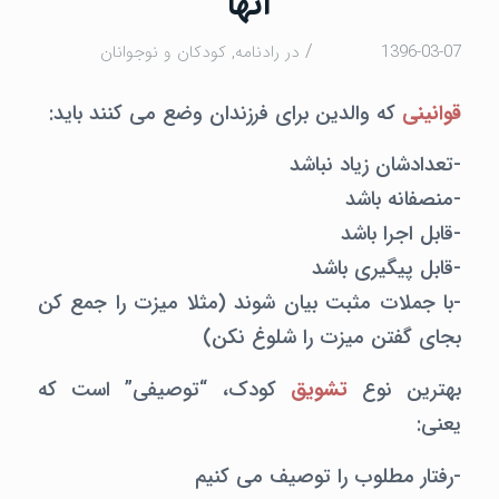
آنها
/
1396-03-07
در
رادنامه
,
كودكان و نوجوانان
قوانینی
که والدین برای فرزندان وضع می کنند باید:
-تعدادشان زیاد نباشد
-منصفانه باشد
-قابل اجرا باشد
-قابل پیگیری باشد
-با جملات مثبت بیان شوند (مثلا میزت را جمع کن
بجای گفتن میزت را شلوغ نکن)
بهترین نوع
تشویق
کودک، “توصیفی” است که
یعنی:
-رفتار مطلوب را توصیف می کنیم