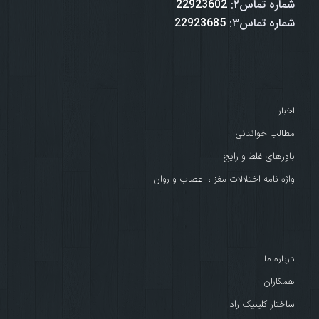
شماره تماس۲:
22923602
شماره تماس۳:
22923685
اخبار
مطالب خواندنی
باورهای غلط و رایج
واژه نامه اختلالات مغز ، اعصاب و روان
درباره ما
همکاران
ساختار کلینیک راد