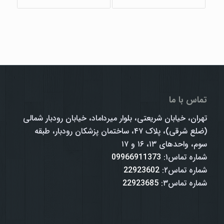
تماس با ما
تهران، خیابان شریعتی، بلوار میرداماد، خیابان رودبار شمالی
(ضلع شرقی)، پلاک ۴۷، ساختمان پزشکان رودبار، طبقه
سوم، واحدهای ۱۳، ۱۶ و ۱۷
شماره تماس۱:
09966911373
شماره تماس۲:
22923602
شماره تماس۳:
22923685