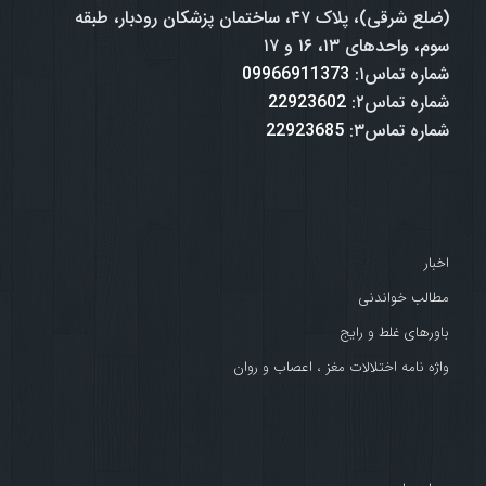
(ضلع شرقی)، پلاک ۴۷، ساختمان پزشکان رودبار، طبقه
سوم، واحدهای ۱۳، ۱۶ و ۱۷
شماره تماس۱:
09966911373
شماره تماس۲:
22923602
شماره تماس۳:
22923685
اخبار
مطالب خواندنی
باورهای غلط و رایج
واژه نامه اختلالات مغز ، اعصاب و روان