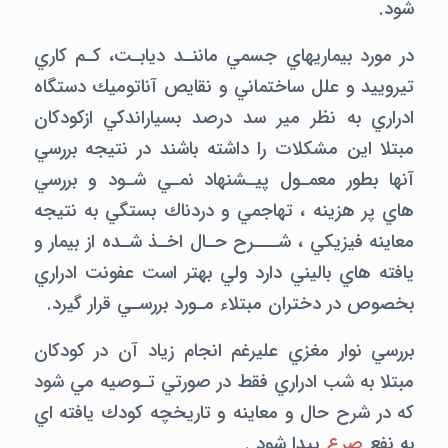
شود.
در مورد بيماريهاي جسمي ماننـد ديابـت، كـم كاري
تيرویيد و علل ساختماني و نقايص آناتوميك دستگاه
ادراري به نظر مير سد درصد بسياراندكي ازكودكان
مبتلا اين مشكلات را داشته باشند در نتيجه بررسي
آنها بطور معمـول پيـشنهاد نمـي شـود و بررسي
هاي پر هزينه ، تهاجمي و دردناك بستگي به نتيجه
معاينه فيزيكي ، شـــرح حـال اخـذ شـده از بيمار و
يافته هاي باليني دارد ولي بهتر است عفونت ادراري
بخصوص در دختران مبتلاء مـورد بررسـي قرار گيرد.
بررسي نوار مغزي عليرغم انجام زياد آن در كودكان
مبتلا به شب ادراري فقط در صورتي تـوصيه مي شود
كه در شرح حال و معاينه و تاريخچه كودك يافته اي
به نفع
صرع
پيدا شود .