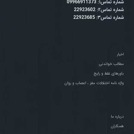
شماره تماس۱:
09966911373
شماره تماس۲:
22923602
شماره تماس۳:
22923685
اخبار
مطالب خواندنی
باورهای غلط و رایج
واژه نامه اختلالات مغز ، اعصاب و روان
درباره ما
همکاران